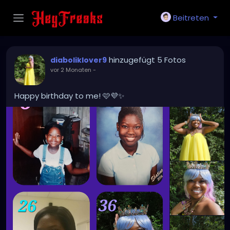
Beitreten
hinzugefügt 5 Fotos
diaboliklover9
vor 2 Monaten
-
Happy birthday to me! 🩷💜✨️