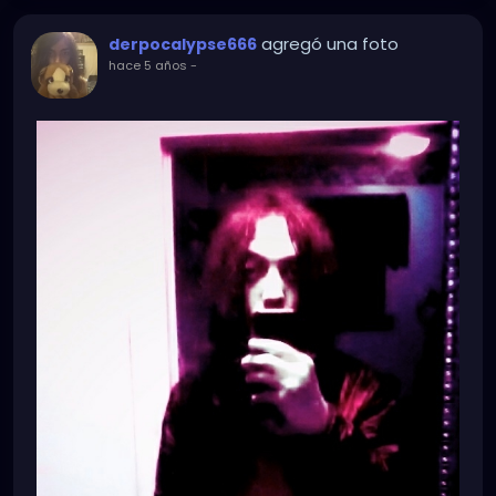
agregó una foto
derpocalypse666
hace 5 años
-