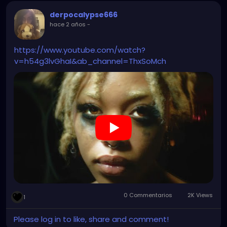
derpocalypse666
hace 2 años
-
https://www.youtube.com/watch?
v=h54g3lvGhaI&ab_channel=ThxSoMch
0 Commentarios
2K Views
1
Please log in to like, share and comment!