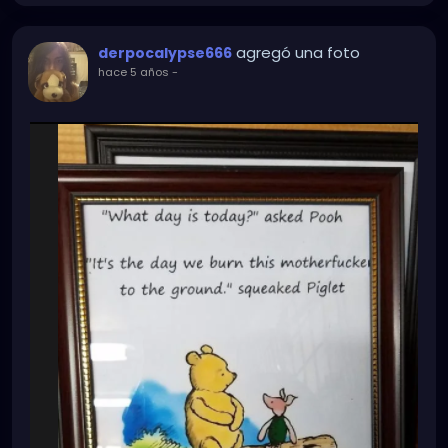
agregó una foto
derpocalypse666
hace 5 años
-