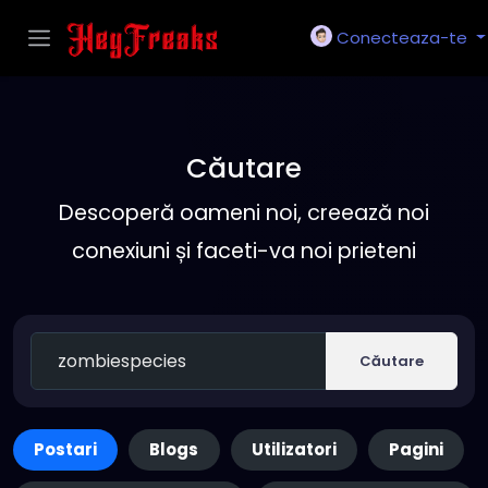
Conecteaza-te
Căutare
Descoperă oameni noi, creează noi
conexiuni și faceti-va noi prieteni
Căutare
Postari
Blogs
Utilizatori
Pagini