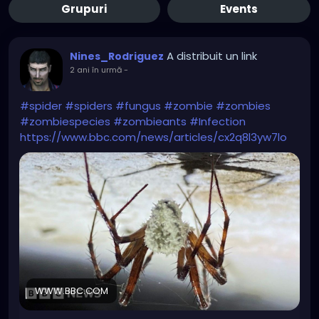
Grupuri
Events
A distribuit un link
Nines_Rodriguez
2 ani în urmă
-
#spider
#spiders
#fungus
#zombie
#zombies
#zombiespecies
#zombieants
#Infection
https://www.bbc.com/news/articles/cx2q8l3yw7lo
WWW.BBC.COM