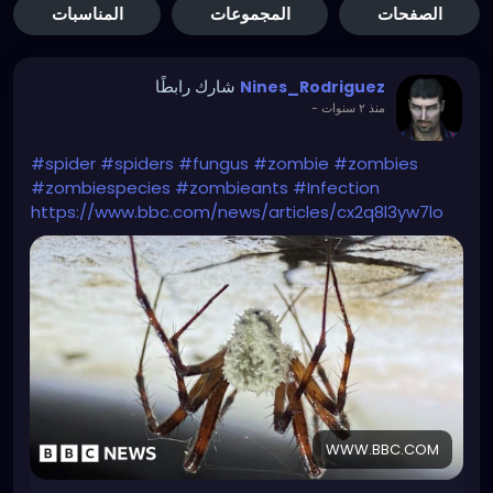
الصفحات
المجموعات
المناسبات
شارك رابطًا
Nines_Rodriguez
منذ ٢ سنوات
-
#spider
#spiders
#fungus
#zombie
#zombies
#zombiespecies
#zombieants
#Infection
https://www.bbc.com/news/articles/cx2q8l3yw7lo
WWW.BBC.COM