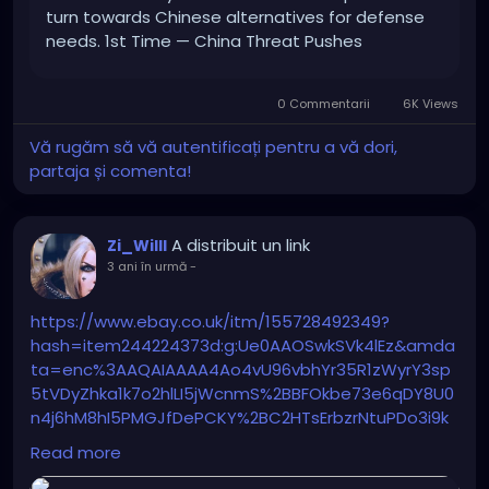
turn towards Chinese alternatives for defense
needs. 1st Time — China Threat Pushes
Philippines To Send Its Warplanes To Australian
War Games; PAF To Send FA-50 […]
0 Commentarii
6K Views
Vă rugăm să vă autentificați pentru a vă dori,
partaja și comenta!
A distribuit un link
Zi_Willl
3 ani în urmă
-
https://www.ebay.co.uk/itm/155728492349?
hash=item244224373d:g:Ue0AAOSwkSVk4lEz&amda
ta=enc%3AAQAIAAAA4Ao4vU96vbhYr35R1zWyrY3sp
5tVDyZhka1k7o2hlLI5jWcnmS%2BBFOkbe73e6qDY8U0
n4j6hM8hI5PMGJfDePCKY%2BC2HTsErbzrNtuPDo3i9k
w%2Blly%2F65uMF39I%2FTALqzimWSJDTjDTFFUmmb6
Read more
Sr3w%2FwMyLkpeIzUtud7ocp7yWwhSUZxh95XZHoVa