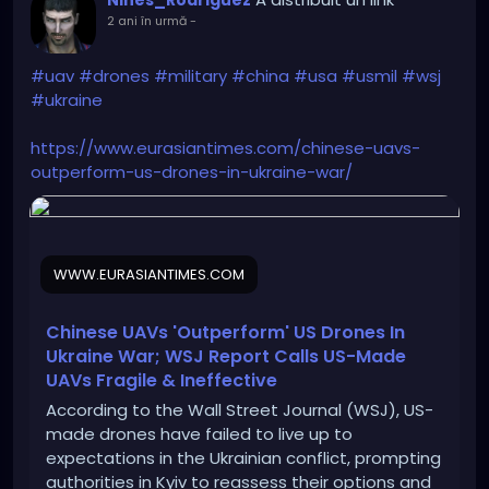
Nines_Rodriguez
2 ani în urmă
-
#uav
#drones
#military
#china
#usa
#usmil
#wsj
#ukraine
https://www.eurasiantimes.com/chinese-uavs-
outperform-us-drones-in-ukraine-war/
WWW.EURASIANTIMES.COM
Chinese UAVs 'Outperform' US Drones In
Ukraine War; WSJ Report Calls US-Made
UAVs Fragile & Ineffective
According to the Wall Street Journal (WSJ), US-
made drones have failed to live up to
expectations in the Ukrainian conflict, prompting
authorities in Kyiv to reassess their options and