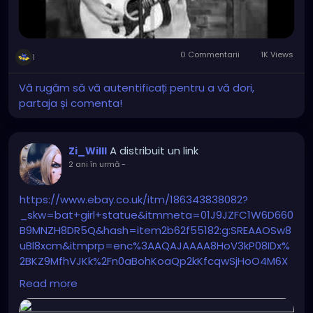
0 Commentarii
1K Views
1
Vă rugăm să vă autentificați pentru a vă dori,
partaja și comenta!
A distribuit un link
Zi_Willl
2 ani în urmă
-
https://www.ebay.co.uk/itm/186343838082?
_skw=bat+girl+statue&itmmeta=01J9JZFC1W6D660
B9MNZH8DR5Q&hash=item2b62f55182:g:SREAAOSw8
uBl8xcm&itmprp=enc%3AAQAJAAAA8HoV3kP08IDx%
2BKZ9MfhVJKk%2Fn0aBohKoaQp2kKfcqwSjHoO4M6X
K4NdLLcKPuQeXzsMQGpXSGzbqYUaM7iQB%2FBQn1Z
Read more
NPU5qxeVWwMlSF3V6wpwvH%2BDIQPEaTc0Kn6PFhpY
eS3FWGyQxBwc%2FsYh4AMHc3uDZhadsJiFdK7JWMKj