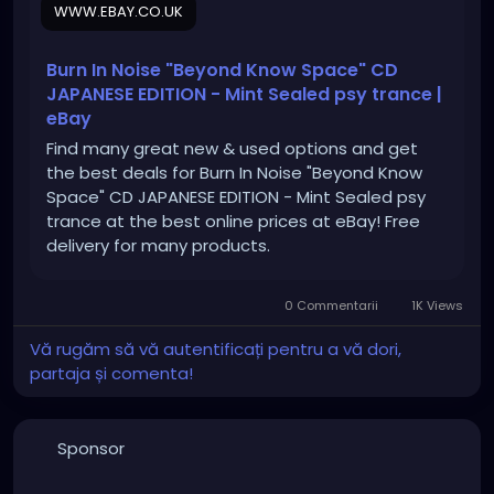
WWW.EBAY.CO.UK
6Buta_Yg&LH_ItemCondition=1000
Burn In Noise "Beyond Know Space" CD
JAPANESE EDITION - Mint Sealed psy trance |
eBay
Find many great new & used options and get
the best deals for Burn In Noise "Beyond Know
Space" CD JAPANESE EDITION - Mint Sealed psy
trance at the best online prices at eBay! Free
delivery for many products.
0 Commentarii
1K Views
Vă rugăm să vă autentificați pentru a vă dori,
partaja și comenta!
Sponsor