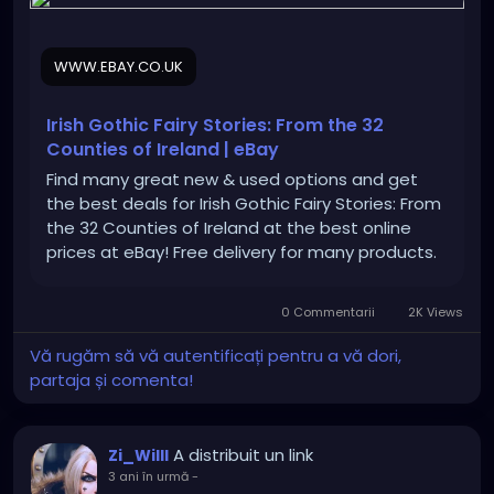
CmoX4ur5Ye4VVXfSzDxwCDyUtEBOfnrBjE936GFL8pty
aU8a3Nq2eznAFehe9lOHjajei5%2Bzpge4BDwLfpp0a
MD9gNfbdu9d%2FdSudVtrb0cRGioe36%7Ctkp%3ABk
WWW.EBAY.CO.UK
9SR-7qqs3pYg
Irish Gothic Fairy Stories: From the 32
Counties of Ireland | eBay
Find many great new & used options and get
the best deals for Irish Gothic Fairy Stories: From
the 32 Counties of Ireland at the best online
prices at eBay! Free delivery for many products.
0 Commentarii
2K Views
Vă rugăm să vă autentificați pentru a vă dori,
partaja și comenta!
A distribuit un link
Zi_Willl
3 ani în urmă
-