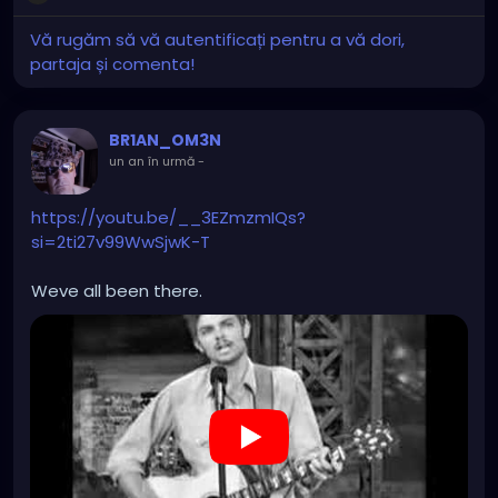
Vă rugăm să vă autentificați pentru a vă dori,
partaja și comenta!
BR1AN_OM3N
un an în urmă
-
https://youtu.be/__3EZmzmIQs?
si=2ti27v99WwSjwK-T
Weve all been there.