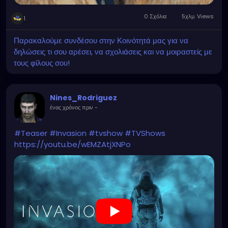
0 Σχόλια
5χλμ. Views
1
Παρακαλούμε συνδέσου στην Κοινότητά μας για να
δηλώσεις τι σου αρέσει, να σχολιάσεις και να μοιραστείς με
τους φίλους σου!
Nines_Rodriguez
ένας χρόνος πριν
-
#Teaser
#Invasion
#tvshow
#TVShows
https://youtu.be/wEMZAtjXNPo