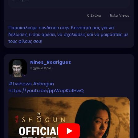
0 Σχόλια
5χλμ. Views
Παρακαλούμε συνδέσου στην Κοινότητά μας για να
δηλώσεις τι σου αρέσει, να σχολιάσεις και να μοιραστείς με
τους φίλους σου!
Nines_Rodriguez
3 χρόνια πριν
-
#tvshows
#shogun
https://youtu.be/ppWopKb1HwQ