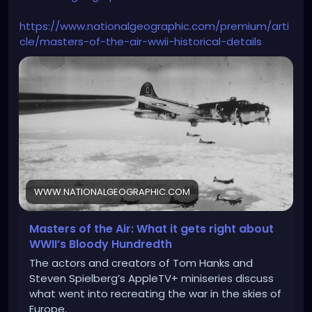
https://www.nationalgeographic.com/premium/arti
cle/masters-of-the-air-wwii-historical-details
WWW.NATIONALGEOGRAPHIC.COM
Masters of the Air: What it gets right about
WWII’s Bloody Hundredth
The actors and creators of Tom Hanks and
Steven Spielberg’s AppleTV+ miniseries discuss
what went into recreating the war in the skies of
Europe.