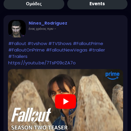
Ομάδες
Events
Nines_Rodriguez
ένας χρόνος πριν
-
#Fallout
#tvshow
#TVShows
#FalloutPrime
#FalloutOnPrime
#FalloutNewVegas
#trailer
#Trailers
https://youtu.be/7TsP09cZA7o