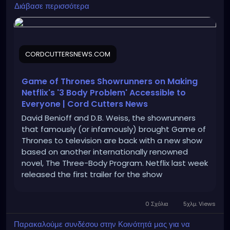
https://cordcuttersnews.com/game-of-thrones-
Διάβασε περισσότερα
showrunners-on-making-netflixs-3-body-problem-
accessible-to-everyone/
CORDCUTTERSNEWS.COM
Game of Thrones Showrunners on Making
Netflix's '3 Body Problem' Accessible to
Everyone | Cord Cutters News
David Benioff and D.B. Weiss, the showrunners
that famously (or infamously) brought Game of
Thrones to television are back with a new show
based on another internationally renowned
novel, The Three-Body Program. Netflix last week
released the first trailer for the show
(alternatively tiitled 3 Body Problem) which hints
at the epic scope of the […]
0 Σχόλια
5χλμ. Views
Παρακαλούμε συνδέσου στην Κοινότητά μας για να