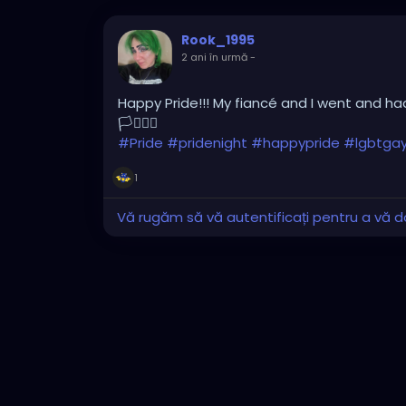
Rook_1995
2 ani în urmă
-
Happy Pride!!! My fiancé and I went and had
🏳️‍⚧️🏳️‍🌈
#Pride
#pridenight
#happypride
#lgbtga
1
Vă rugăm să vă autentificați pentru a vă do