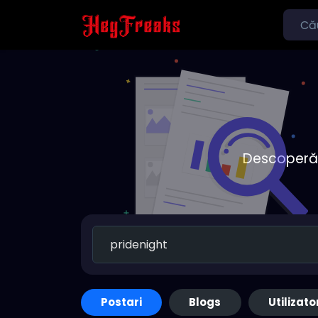
Descoperă o
Postari
Blogs
Utilizato