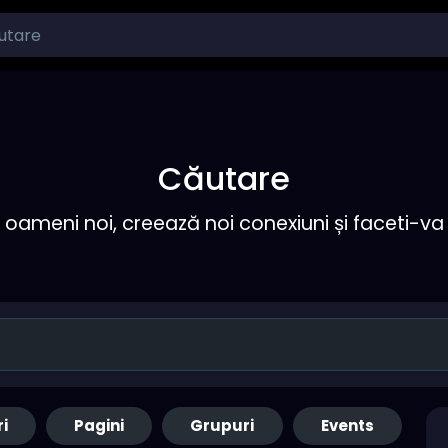
Căutare
ameni noi, creează noi conexiuni și faceti-va 
ri
Pagini
Grupuri
Events