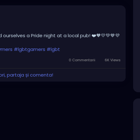
 ourselves a Pride night at a local pub! ❤️🧡💛💚💙💜
ymers
#lgbtgamers
#lgbt
0 Commentarii
6K Views
ri, partaja și comenta!