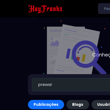
Conheç
Publicações
Blogs
Usuár