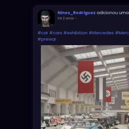
adicionou uma
Nines_Rodriguez
há 2 anos
-
#car
#cars
#exhibition
#Mercedes
#Merc
#prewar