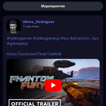
Мероприятия
Nines_Rodriguez
2 года назад
-
#videogames
#videogaming
#fps
#phantom_fury
#gameplay
https://youtu.be/Tbub7QelMx8