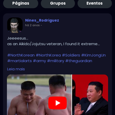
Páginas
Grupos
Eventos
Nines_Rodriguez
há 2 anos
-
Jeeeesus...
as an Aikido/Jojutsu veteran, I found it extreme...
#NorthKorean
#NorthKorea
#Soldiers
#KimJongUn
#martialarts
#army
#military
#theguardian
Leia mais
https://youtu.be/4-x1LPskvJc