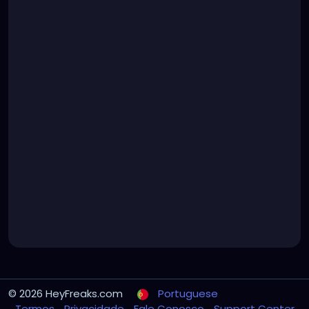
© 2026 HeyFreaks.com
Portuguese
Termos
Privacidade
Fale Conosco
Support Center