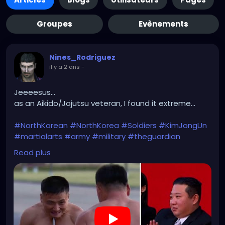
Groupes
Evènements
Nines_Rodriguez
il y a 2 ans
-
Jeeeesus...
as an Aikido/Jojutsu veteran, I found it extreme...
#NorthKorean
#NorthKorea
#Soldiers
#KimJongUn
#martialarts
#army
#military
#theguardian
Read plus
https://youtu.be/4-x1LPskvJc