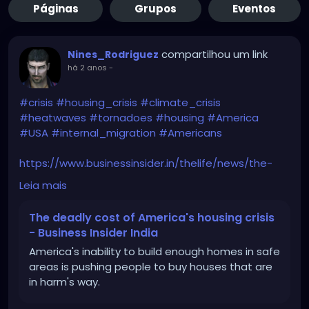
Páginas
Grupos
Eventos
compartilhou um link
Nines_Rodriguez
há 2 anos
-
#crisis
#housing_crisis
#climate_crisis
#heatwaves
#tornadoes
#housing
#America
#USA
#internal_migration
#Americans
https://www.businessinsider.in/thelife/news/the-
deadly-cost-of-americas-housing-
Leia mais
crisis/amp_articleshow/112683232.cms
The deadly cost of America's housing crisis
- Business Insider India
America's inability to build enough homes in safe
areas is pushing people to buy houses that are
in harm's way.