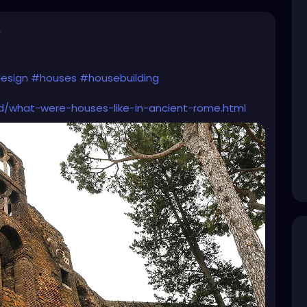
n
esign
#houses
#housebuilding
ld/what-were-houses-like-in-ancient-rome.html