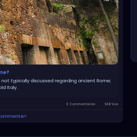
ome?
c not typically discussed regarding ancient Rome;
ld Italy.
0 Commentaires
5KB Vue
 commenter!