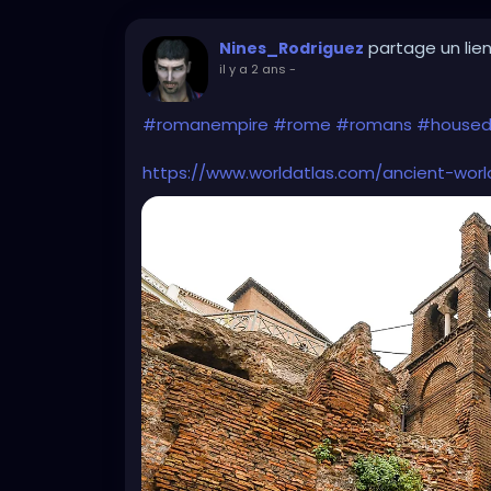
partage un lie
Nines_Rodriguez
il y a 2 ans
-
#romanempire
#rome
#romans
#housed
https://www.worldatlas.com/ancient-wor