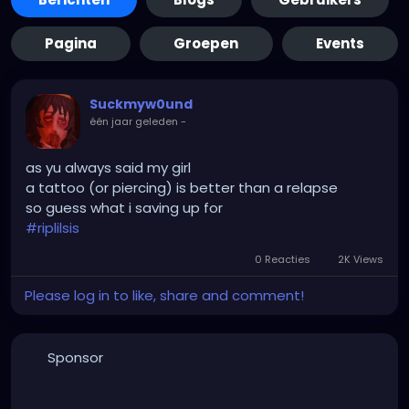
Pagina
Groepen
Events
Suckmyw0und
één jaar geleden
-
as yu always said my girl
a tattoo (or piercing) is better than a relapse
so guess what i saving up for
#riplilsis
0 Reacties
2K Views
Please log in to like, share and comment!
Sponsor