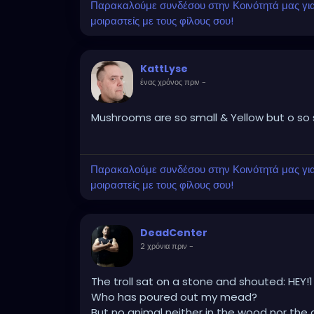
Παρακαλούμε συνδέσου στην Κοινότητά μας για ν
μοιραστείς με τους φίλους σου!
KattLyse
ένας χρόνος πριν
-
Mushrooms are so small & Yellow but o so s
Παρακαλούμε συνδέσου στην Κοινότητά μας για ν
μοιραστείς με τους φίλους σου!
DeadCenter
2 χρόνια πριν
-
The troll sat on a stone and shouted: HEY!1
Who has poured out my mead?
But no animal neither in the wood nor the