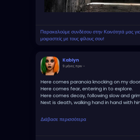
Παρακαλούμε συνδέσου στην Κοινότητά μας για ν
μοιραστείς με τους φίλους σου!
Kablyn
9 μήνες πριν
-
Here comes paranoia knocking on my door
Here comes fear, entering in to explore.
Here comes decay, following slow and grim
Next is death, walking hand in hand with hi
An angel approaches, a light so bright,
Διάβασε περισσότερα
"Walk to the light," is it another life, or eter
Decaying like a mushroom, as time takes its
Bodies lifted to heaven, ascending to a hig