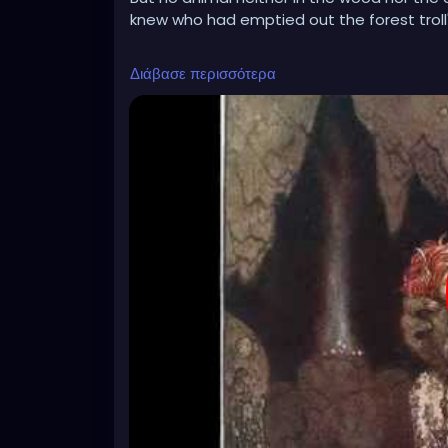
knew who had emptied out the forest troll's
The troll sat on a stone and shouted: HEY!
Διάβασε περισσότερα
Who has trampled down my mushrooms?
But neither animal in the forest nor child o
knew who had stamped down the entire fi
The troll sat on a stone and shouted: HEY!
Mead and meat to the wise one!
Neither animal in the wood nor cave troll's 
knew those were the only things the troll sti
And the rats whispered to the troll:
The Christians have spilled your mead!
The Christians have trampled your mushr
The Christians have beaten your brothers!
Then the troll got angry and stood up from
he went to the Christian land and burned 
https://youtu.be/m5PCEO6DP64