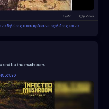
0 Σχόλια
4χλμ. Views
α δηλώσεις τι σου αρέσει, να σχολιάσεις και να
nce and be the mushroom.
XN5tCU90