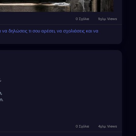
0 Σχόλια
9χλμ. Views
α δηλώσεις τι σου αρέσει, να σχολιάσεις και να
,
,
m.
nal night?
 toll,
0 Σχόλια
4χλμ. Views
her role.