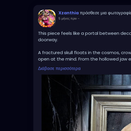
πρόσθεσε μια φωτογραφί
Xzanthia
5 μήνες πριν
-
This piece feels like a portal between dec
doorway.
A fractured skull floats in the cosmos, cro
open at the mind. From the hollowed jaw 
moss, trees, and dripping earth suspended i
Διάβασε περισσότερα
apart, revealing that something wild and 
The contrast between bone and bloom, void
— the way endings compost into beginnings. 
Set inside an aged frame against weather
artifact discovered in an abandoned place
A meditation on mortality.
A dreamscape of regeneration.