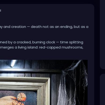
α
ay and creation — death not as an ending, but as a
wned by a cracked, burning clock — time splitting
emerges a living island: red-capped mushrooms,
n space. It’s as if consciousness itself has broken
fertile grows inside what once seemed empty.
 and forest, collapse and rebirth speaks to cycles
Even in darkness, even in fracture, life insists.
ed wood and cobwebs, the piece feels like an
… a relic of memory, time, and transformation.