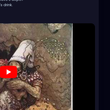
 drink.
f the sky
eld.
child
ll had left.
ooms!
 his stone,
down the hideous church.