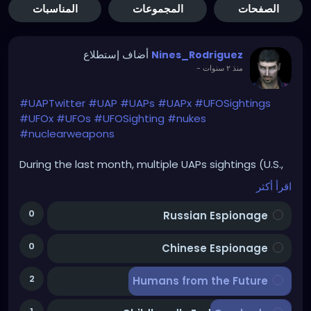
الصفحات
المجموعات
المناسبات
أضاف إستطلاع
Nines_Rodriguez
-
منذ ٢ سنوات
#UAPTwitter
#UAP
#UAPs
#UAPx
#UFOSightings
#UFOx
#UFOs
#UFOSighting
#nukes
#nuclearweapons
During the last month, multiple UAPs sightings (U.S.,
U.K.) above military bases & Capitol Hill. The same
اقرأ أكثر
happened during 1960s (nukes-UFOs connection).
Your 1st thought; what are they?
0
Russian Espionage
0
Chinese Espionage
2
Humans from the Future