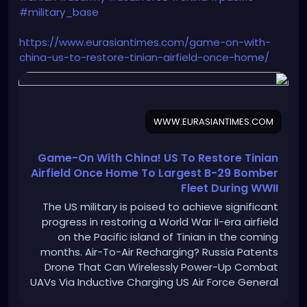
#military_base
https://www.eurasiantimes.com/game-on-with-
china-us-to-restore-tinian-airfield-once-home/
WWW.EURASIANTIMES.COM
Game-On With China! US To Restore Tinian
Airfield Once Home To Largest B-29 Bomber
Fleet During WWII
The US military is poised to achieve significant
progress in restoring a World War II-era airfield
on the Pacific island of Tinian in the coming
months. Air-To-Air Recharging? Russia Patents
Drone That Can Wirelessly Power-Up Combat
UAVs Via Inductive Charging US Air Force General
Kenneth Wilsbach shared this development in a