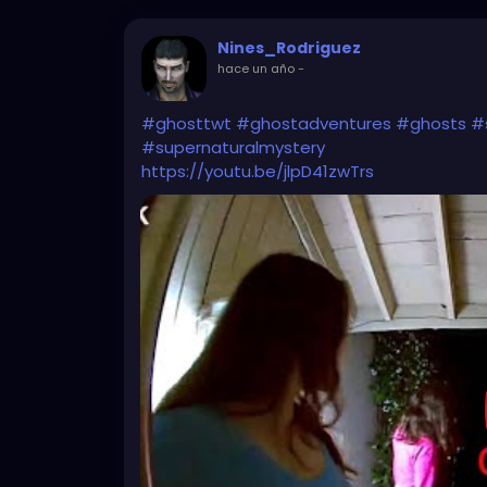
Nines_Rodriguez
hace un año
-
#ghosttwt
#ghostadventures
#ghosts
#
#supernaturalmystery
https://youtu.be/jlpD41zwTrs