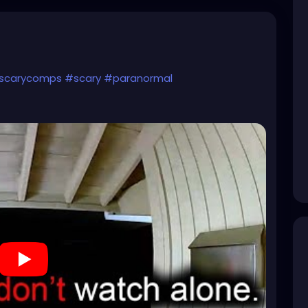
scarycomps
#scary
#paranormal