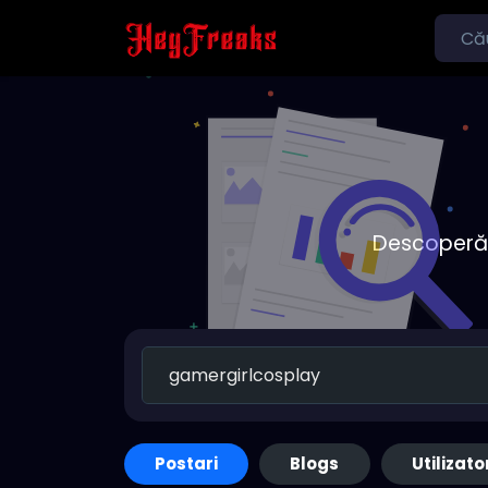
Descoperă o
Postari
Blogs
Utilizato