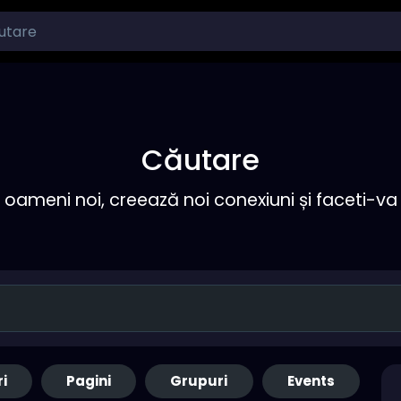
Căutare
ameni noi, creează noi conexiuni și faceti-va 
ri
Pagini
Grupuri
Events