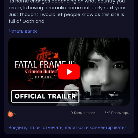
Its name changes depending on what country you
are in, Is having a remake come out early next year.
Just thought I would let people know as this site is
full of Goth and
Emo people and horror fans in general and its a
Читать далее
horror game so some people are sure to know what
I'm talking about.
Honestly fatal frame 2 and 3 are up their with some
of my favorite games.
The Remake is on PS5/Xbox series/PC and steam/
Nintendo switch 2
https://www.youtube.com/watch?v=FzKpOJBwzzI
0 Комментарии
5Кб Просмотры
2
Войдите, чтобы отмечать, делиться и комментировать!