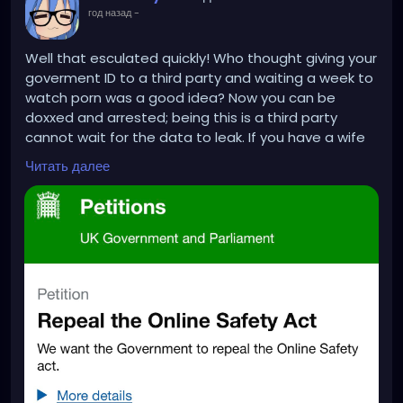
год назад
-
Well that esculated quickly! Who thought giving your
goverment ID to a third party and waiting a week to
watch porn was a good idea? Now you can be
doxxed and arrested; being this is a third party
cannot wait for the data to leak. If you have a wife
and Girl friend how do explain the blackmail from
Читать далее
said leaks because you went on onlyfans!
https://pbs.twimg.com/media/GwxEaFeWEAEdtoB?
format=jpg&name=large