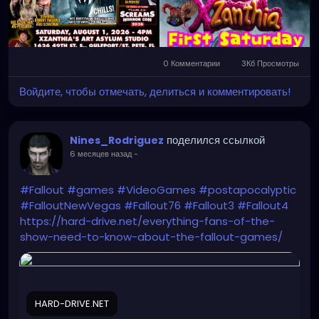
🩸 Expect chills.
🖤 Support local artists and filmmakers.
📍 XZanthia.com
📅 August 1
0 Комментарии
3Кб Просмотры
🎨 Art Show: 1 PM – 4 PM
Войдите, чтобы отмечать, делиться и комментировать!
🎥 Horror Films: 4 PM – 8 PM
Tag your horror-loving friends, hit ❤️, and SHARE this
post to help support local art and independent
поделился ссылкой
filmmakers! 🐙🔥
Nines_Rodriguez
#XZanthia
#ArtShow
#IndieHorror
6 месяцев назад
-
#SupportLocalArtists
#IndependentFilm
#HorrorCommunity
#ArtCommunity
#WeekendPlans
#DarkArt
#HorrorFans
#Fallout
#games
#VideoGames
#postapocalyptic
RSVP
#FalloutNewVegas
#Fallout76
#Fallout3
#Fallout4
✨
https://www.facebook.com/share/1Q2vnZYW4n/?
https://hard-drive.net/everything-fans-of-the-
mibextid=wwXIfr
show-need-to-know-about-the-fallout-games/
HARD-DRIVE.NET