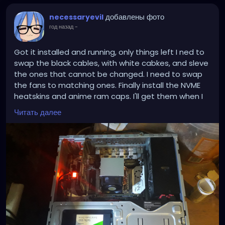
добавлены фото
necessaryevil
год назад
-
Got it installed and running, only things left I ned to
swap the black cables, with white cabkes, and sleve
the ones that cannot be changed. I need to swap
the fans to matching ones. Finally install the NVME
heatskins and anime ram caps. I'll get them when I
pop over to Japan in a few weeks. Now need to fill
Читать далее
the space with 7 x 10 TB Drives.