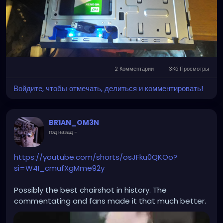
2 Комментарии
3Кб Просмотры
Войдите, чтобы отмечать, делиться и комментировать!
BR1AN_OM3N
год назад
-
https://youtube.com/shorts/osJFku0QKOo?
si=W4I_cmufXgMme92y
Possibly the best chairshot in history. The
commentating and fans made it that much better.