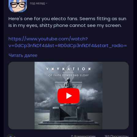
год назад
-
Here's one for you electo fans. Seems fitting as sun
is in my eyes, shitty phone cannot see my screen.
https://www.youtube.com/watch?
v=0dCp3nfkDf4&list=RD0dCp3nfkDf4&start_radio=
1
Читать далее
0 Комментарии
1Кб Просмотры