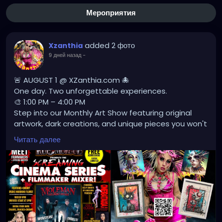
Мероприятия
added 2 фото
Xzanthia
9 дней назад
-
🚨 AUGUST 1 @ XZanthia.com 🐙
One day. Two unforgettable experiences.
🎨 1:00 PM – 4:00 PM
Step into our Monthly Art Show featuring original
artwork, dark creations, and unique pieces you won't
find anywhere else.
Читать далее
🎬 4:00 PM – 8:00 PM
Lights off. Volume up. Experience a showcase
of Independent Local Horror Films from talented
creators pushing the boundaries of indie horror.
Whether you're an art lover, horror fanatic, or just
looking for something different this Saturday—this is
your sign.
👁️ Expect creativity.