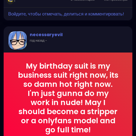
1
Войдите, чтобы отмечать, делиться и комментировать!
necessaryevil
год назад
-
My birthday suit is my
business suit right now, its
so damn hot right now.
I'm just gunna do my
work in nude! May I
should become a stripper
or a onlyfans model and
go full time!