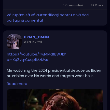
0 Commentarii
2K Views
Vă rugăm să vă autentificați pentru a vă dori,
partaja și comenta!
BR1AN_OM3N
2 ani în urmă
-
https://youtu.be/Twl4MdfBWJk?
si=XqZyqrCucpfMzMys
Me watching the 2024 presidential debate as Biden
stumbles over his words and forgets what he is
saying.
Read more