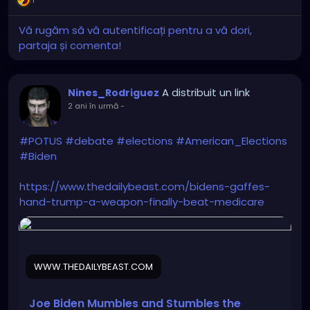
1
Vă rugăm să vă autentificați pentru a vă dori,
partaja și comenta!
A distribuit un link
Nines_Rodriguez
2 ani în urmă
-
#POTUS
#debate
#elections
#American_Elections
#Biden
https://www.thedailybeast.com/bidens-gaffes-
hand-trump-a-weapon-finally-beat-medicare
WWW.THEDAILYBEAST.COM
Joe Biden Mumbles and Stumbles the