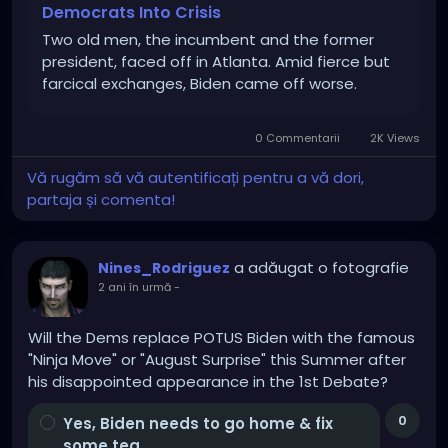
Democrats Into Crisis
Two old men, the incumbent and the former
president, faced off in Atlanta. Amid fierce but
farcical exchanges, Biden came off worse.
0 Commentarii
2K Views
Vă rugăm să vă autentificați pentru a vă dori,
partaja și comenta!
a adăugat o fotografie
Nines_Rodriguez
2 ani în urmă
-
Will the Dems replace POTUS Biden with the famous
"Ninja Move" or "August Surprise" this Summer after
his disappointed appearance in the 1st Debate?
0
Yes, Biden needs to go home & fix
some tea