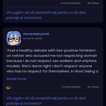
4 Commentarii
2K Views
Vă rugăm să vă autentificați pentru a vă dori,
partaja și comenta!
necessaryevil
un an în urmă
-
I had a healthy debate with Sex-positive feminism
on twitter who accused me not respecting woman
because I do not respect sex workers and onlyfans
models. She's damn right I don't respect anyone
who has no respect for themselves. In short being a
whore, get treated as a whore.
Read more
1 Commentarii
5K Views
1
Vă rugăm să vă autentificați pentru a vă dori,
partaja și comenta!