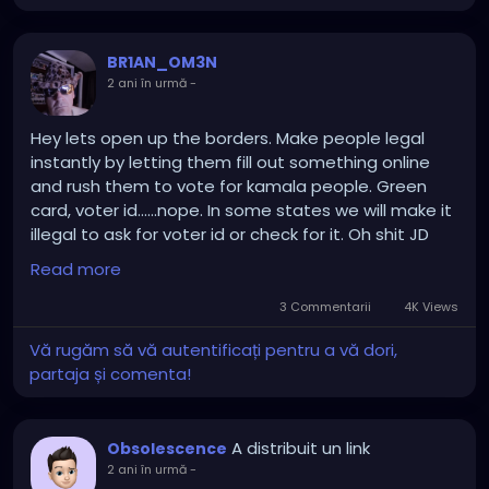
BR1AN_OM3N
2 ani în urmă
-
Hey lets open up the borders. Make people legal
instantly by letting them fill out something online
and rush them to vote for kamala people. Green
card, voter id......nope. In some states we will make it
illegal to ask for voter id or check for it. Oh shit JD
VANCE completely brought all the up last night
Read more
when the hosts for the debate got it wrong......they
muted his mic....so much for fact checking kamala or
3 Commentarii
4K Views
tampon tim.....but if JD VANCE tells the truth we will
Vă rugăm să vă autentificați pentru a vă dori,
mute him.
partaja și comenta!
A distribuit un link
Obsolescence
2 ani în urmă
-