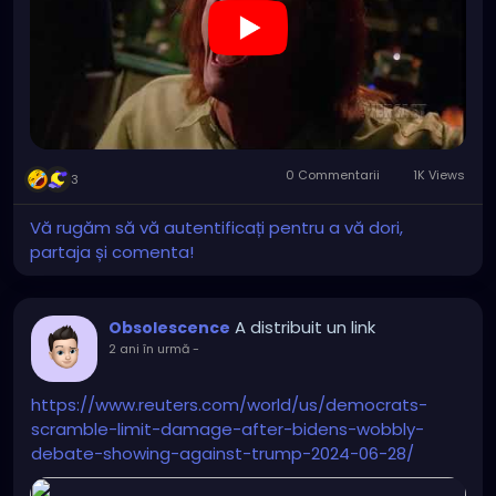
0 Commentarii
1K Views
3
Vă rugăm să vă autentificați pentru a vă dori,
partaja și comenta!
A distribuit un link
Obsolescence
2 ani în urmă
-
https://www.reuters.com/world/us/democrats-
scramble-limit-damage-after-bidens-wobbly-
debate-showing-against-trump-2024-06-28/