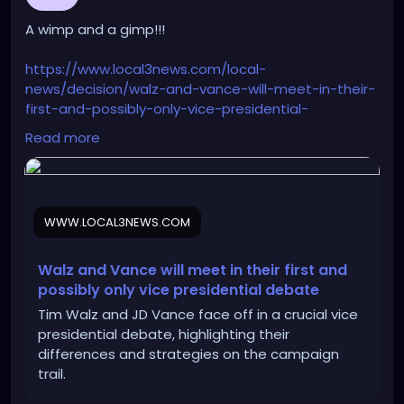
A wimp and a gimp!!!
https://www.local3news.com/local-
news/decision/walz-and-vance-will-meet-in-their-
first-and-possibly-only-vice-presidential-
debate/article_a098848a-5b2a-5f38-a067-
Read more
2964fee42a8c.html
WWW.LOCAL3NEWS.COM
Walz and Vance will meet in their first and
possibly only vice presidential debate
Tim Walz and JD Vance face off in a crucial vice
presidential debate, highlighting their
differences and strategies on the campaign
trail.