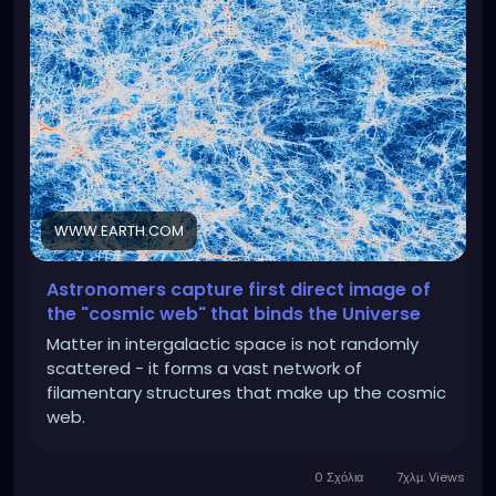
WWW.EARTH.COM
Astronomers capture first direct image of
the "cosmic web" that binds the Universe
Matter in intergalactic space is not randomly
scattered - it forms a vast network of
filamentary structures that make up the cosmic
web.
0 Σχόλια
7χλμ. Views