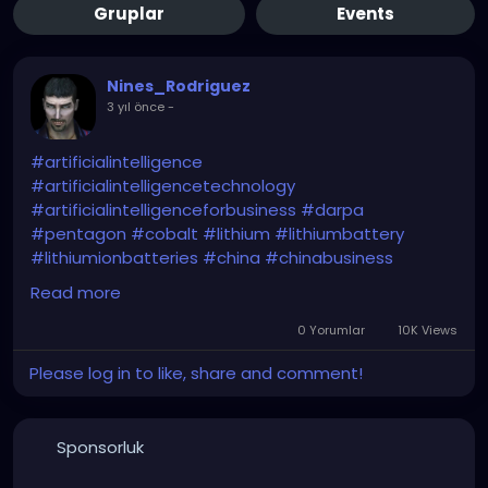
Gruplar
Events
Nines_Rodriguez
3 yıl önce
-
#artificialintelligence
#artificialintelligencetechnology
#artificialintelligenceforbusiness
#darpa
#pentagon
#cobalt
#lithium
#lithiumbattery
#lithiumionbatteries
#china
#chinabusiness
#chinaeconomy
#chinamarket
#dod
#usa
Read more
#criticalminerals
#criticalmaterials
#criticalmetals
#criticalrawmaterials
0 Yorumlar
10K Views
Please log in to like, share and comment!
https://www.usnews.com/news/technology/articles
/2024-01-29/pentagon-plans-ai-based-program-
to-estimate-prices-for-critical-minerals
Sponsorluk