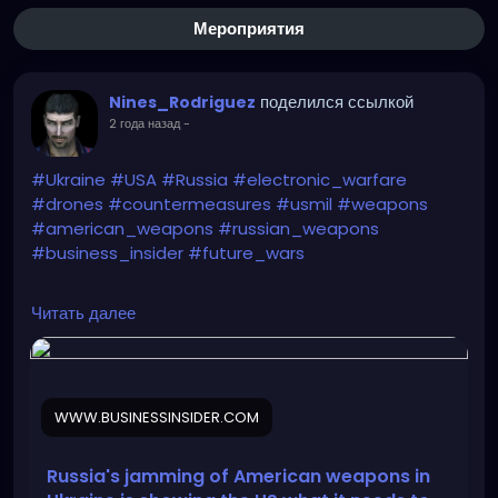
Мероприятия
поделился ссылкой
Nines_Rodriguez
2 года назад
-
#Ukraine
#USA
#Russia
#electronic_warfare
#drones
#countermeasures
#usmil
#weapons
#american_weapons
#russian_weapons
#business_insider
#future_wars
https://www.businessinsider.com/russian-
Читать далее
electronic-warfare-shows-us-needs-for-future-
wars-2024-5
WWW.BUSINESSINSIDER.COM
Russia's jamming of American weapons in