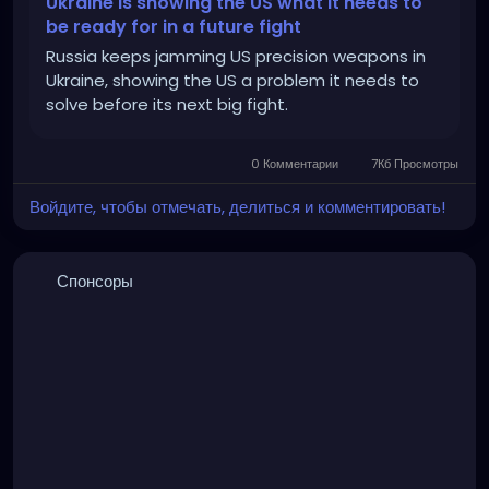
Ukraine is showing the US what it needs to
be ready for in a future fight
Russia keeps jamming US precision weapons in
Ukraine, showing the US a problem it needs to
solve before its next big fight.
0 Комментарии
7Кб Просмотры
Войдите, чтобы отмечать, делиться и комментировать!
Спонсоры