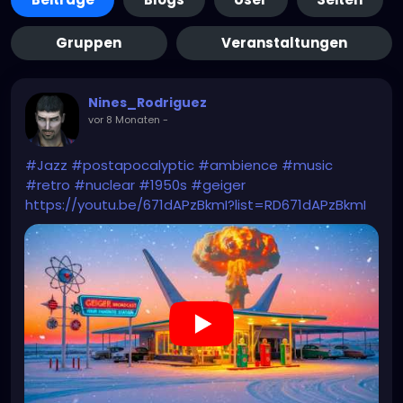
Gruppen
Veranstaltungen
Nines_Rodriguez
vor 8 Monaten
-
#Jazz
#postapocalyptic
#ambience
#music
#retro
#nuclear
#1950s
#geiger
https://youtu.be/671dAPzBkmI?list=RD671dAPzBkmI