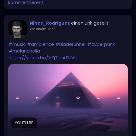
kommentieren!
einen Link geteilt
Nines_Rodriguez
vor einem Jahr
-
#music
#ambience
#Bladerunner
#cyberpunk
#melancholia
https://youtu.be/VZjTLaASUVU
YOUTU.BE