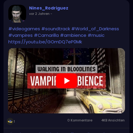
Nines_Rodriguez
vor 2 Jahren
-
#videogames
#soundtrack
#World_of_Darkness
#vampires
#Camarilla
#ambience
#music
https://youtu.be/GOmDQ7eP0Mk
0 Kommentare
4KB Ansichten
1