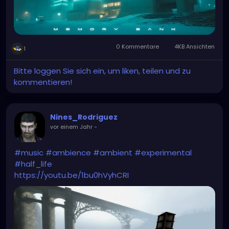
0 Kommentare
4KB Ansichten
1
Bitte loggen Sie sich ein, um liken, teilen und zu
kommentieren!
Nines_Rodriguez
vor einem Jahr
-
#music
#ambience
#ambient
#experimental
#half_life
https://youtu.be/1bu0hVyhCRI