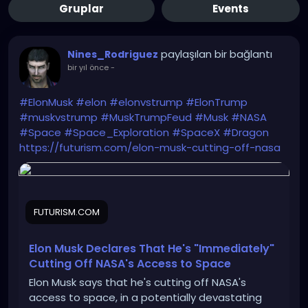
Gruplar
Events
paylaşılan bir bağlantı
Nines_Rodriguez
bir yıl önce
-
#ElonMusk
#elon
#elonvstrump
#ElonTrump
#muskvstrump
#MuskTrumpFeud
#Musk
#NASA
#Space
#Space_Exploration
#SpaceX
#Dragon
https://futurism.com/elon-musk-cutting-off-nasa
FUTURISM.COM
Elon Musk Declares That He's "Immediately"
Cutting Off NASA's Access to Space
Elon Musk says that he's cutting off NASA's
access to space, in a potentially devastating