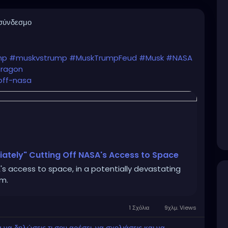
 σύνδεσμο
mp
#muskvstrump
#MuskTrumpFeud
#Musk
#NASA
ragon
off-nasa
iately" Cutting Off NASA's Access to Space
's access to space, in a potentially devastating
am.
1 Σχόλια
9χλμ. Views
α δηλώσεις τι σου αρέσει, να σχολιάσεις και να