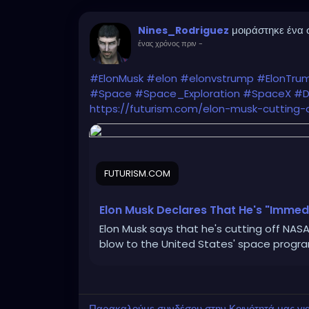
μοιράστηκε ένα
Nines_Rodriguez
ένας χρόνος πριν
-
#ElonMusk
#elon
#elonvstrump
#ElonTru
#Space
#Space_Exploration
#SpaceX
#D
https://futurism.com/elon-musk-cutting-
FUTURISM.COM
Elon Musk Declares That He's "Immed
Elon Musk says that he's cutting off NASA
blow to the United States' space progr
Παρακαλούμε συνδέσου στην Κοινότητά μας για ν