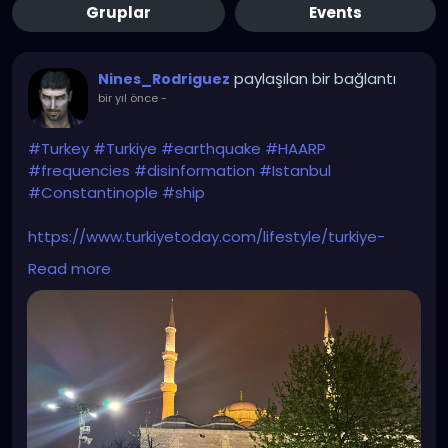
Gruplar
Events
paylaşılan bir bağlantı
Nines_Rodriguez
bir yıl önce
-
#Turkey
#Turkiye
#earthquake
#HAARP
#frequencies
#disinformation
#Istanbul
#Constantinople
#ship
https://www.turkiyetoday.com/lifestyle/turkiye-
refutes-haarp-conspiracy-theories-regarding-
Read more
april-23-istanbul-earthquake-150278/