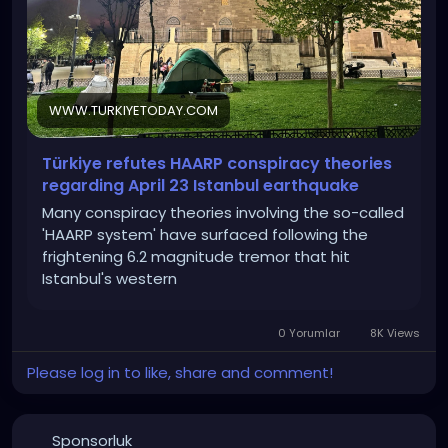
WWW.TURKIYETODAY.COM
Türkiye refutes HAARP conspiracy theories
regarding April 23 Istanbul earthquake
Many conspiracy theories involving the so-called
'HAARP system' have surfaced following the
frightening 6.2 magnitude tremor that hit
Istanbul's western
0 Yorumlar
8K Views
Please log in to like, share and comment!
Sponsorluk