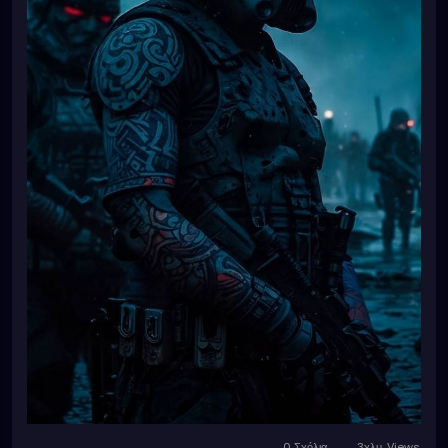
0 Σχόλια
3χλμ. Views