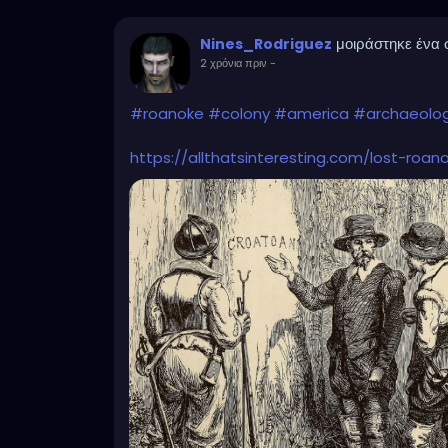
μοιράστηκε ένα
Nines_Rodriguez
2 χρόνια πριν
-
#roanoke
#colony
#america
#archaeolo
https://allthatsinteresting.com/lost-roan