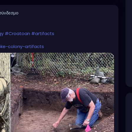
 σύνδεσμο
gy
#Croatoan
#artifacts
oke-colony-artifacts