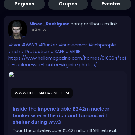
Páginas
Grupos
Eventos
compartilhou um link
Nines_Rodriguez
há 2 anos
-
#war
#WW3
#Bunker
#nuclearwar
#richpeople
#rich
#Protection
#SAFE
#AERIE
https://www.hellomagazine.com/homes/810364/saf
e-nuclear-war-bunker-virginia-photos/
WWW.HELLOMAGAZINE.COM
Inside the impenetrable £242m nuclear
bunker where the rich and famous will
shelter during WW3
Tour the unbelievable £242 million SAFE retreat