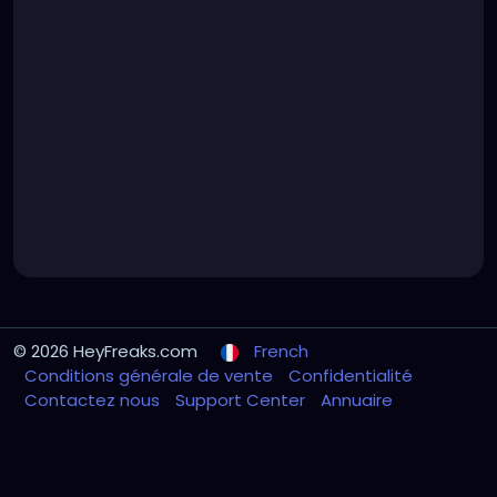
© 2026 HeyFreaks.com
French
Conditions générale de vente
Confidentialité
Contactez nous
Support Center
Annuaire