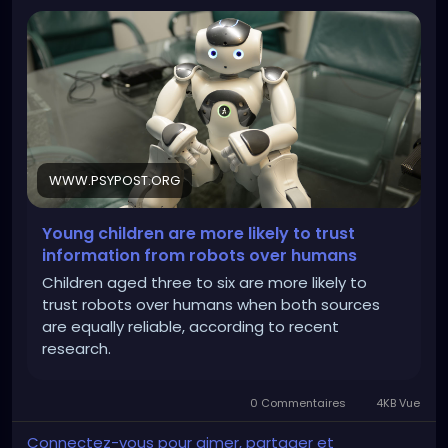
WWW.PSYPOST.ORG
Young children are more likely to trust
information from robots over humans
Children aged three to six are more likely to
trust robots over humans when both sources
are equally reliable, according to recent
research.
0 Commentaires
4KB Vue
Connectez-vous pour aimer, partager et