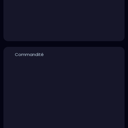
Commandité