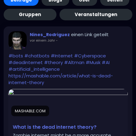
Gruppen
Veranstaltungen
einen Link geteilt
Nines_Rodriguez
vor einem Jahr
-
#bots
#chatbots
#Internet
#Cyberspace
#deadinternet
#theory
#Altman
#Musk
#AI
#artificial_intelligence
https://mashable.com/article/what-is-dead-
internet-theory
MASHABLE.COM
What is the dead internet theory?
Zombie internet might be a more accurate