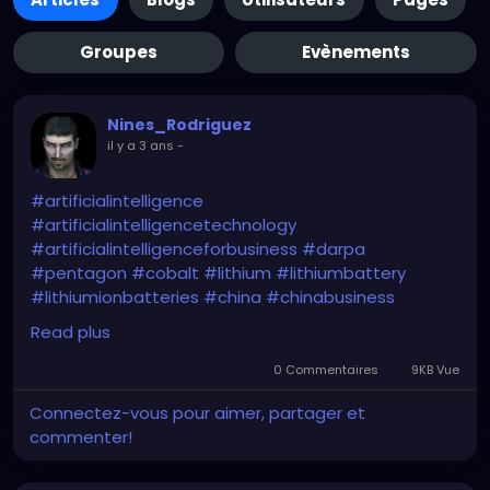
Groupes
Evènements
Nines_Rodriguez
il y a 3 ans
-
#artificialintelligence
#artificialintelligencetechnology
#artificialintelligenceforbusiness
#darpa
#pentagon
#cobalt
#lithium
#lithiumbattery
#lithiumionbatteries
#china
#chinabusiness
#chinaeconomy
#chinamarket
#dod
#usa
Read plus
#criticalminerals
#criticalmaterials
#criticalmetals
#criticalrawmaterials
0 Commentaires
9KB Vue
Connectez-vous pour aimer, partager et
https://www.usnews.com/news/technology/articles
commenter!
/2024-01-29/pentagon-plans-ai-based-program-
to-estimate-prices-for-critical-minerals