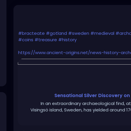
#bracteate
#gotland
#sweden
#medieval
#arch
#coins
#treasure
#history
https://www.ancient-origins.net/news-history-arch
Sensational Silver Discovery on
In an extraordinary archaeological find, 
Visingsö island, Sweden, has yielded around 17