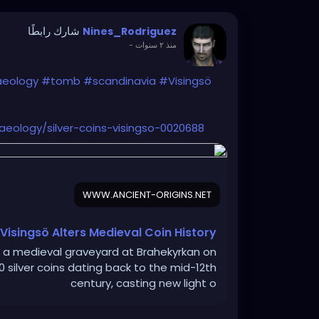
شارك رابطًا
Nines_Rodriguez
-
منذ ٢ سنوات
aeology
#tomb
#scandinavia
#Visingsö
aeology/silver-coins-visingso-0020688
WWW.ANCIENT-ORIGINS.NET
 Visingsö Alters Medieval Coin History
at a medieval graveyard at Brahekyrkan on
0 silver coins dating back to the mid-12th
century, casting new light o