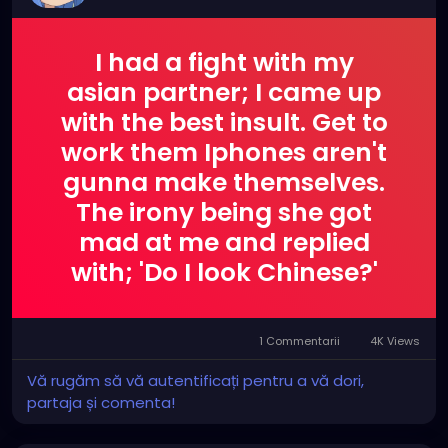
I had a fight with my
asian partner; I came up
with the best insult. Get to
work them Iphones aren't
gunna make themselves.
The irony being she got
mad at me and replied
with; 'Do I look Chinese?'
1 Commentarii
4K Views
Vă rugăm să vă autentificați pentru a vă dori,
partaja și comenta!