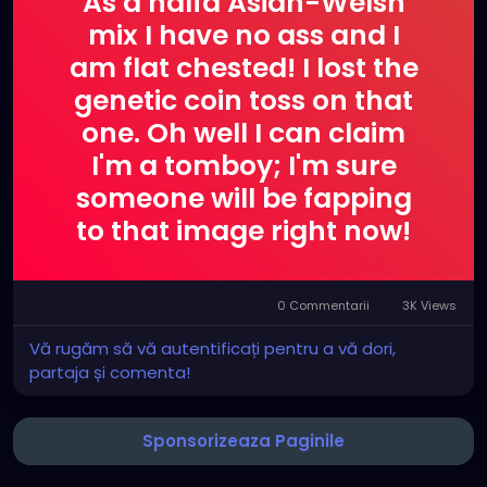
As a halfa Asian-Welsh
mix I have no ass and I
am flat chested! I lost the
genetic coin toss on that
one. Oh well I can claim
I'm a tomboy; I'm sure
someone will be fapping
to that image right now!
0 Commentarii
3K Views
Vă rugăm să vă autentificați pentru a vă dori,
partaja și comenta!
Sponsorizeaza Paginile