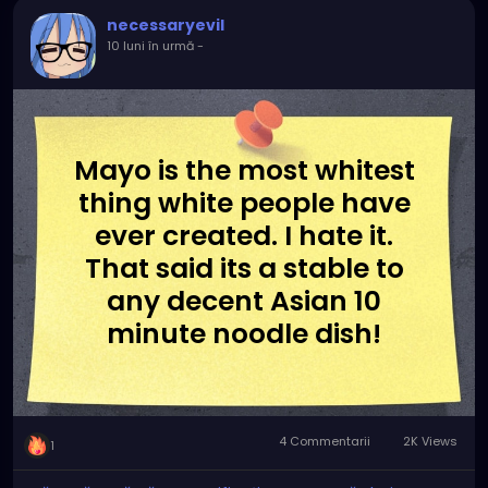
necessaryevil
10 luni în urmă
-
Mayo is the most whitest
thing white people have
ever created. I hate it.
That said its a stable to
any decent Asian 10
minute noodle dish!
4 Commentarii
2K Views
1