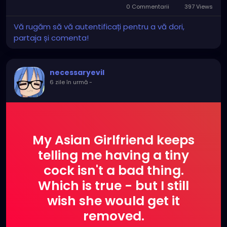
0 Commentarii
397 Views
Vă rugăm să vă autentificați pentru a vă dori,
partaja și comenta!
necessaryevil
6 zile în urmă
-
My Asian Girlfriend keeps
telling me having a tiny
cock isn't a bad thing.
Which is true - but I still
wish she would get it
removed.