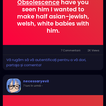
Obsolescence
have you
seen him I wanted to
make half asian-jewish,
welsh, white babies with
him.
7 Commentarii
2K Views
Vă rugăm să vă autentificați pentru a vă dori,
partaja și comenta!
necessaryevil
7 luni în urmă
-