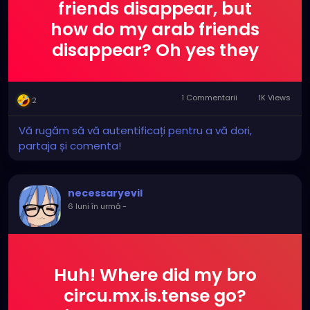
friends disappear, but
how do my arab friends
disappear? Oh yes they
explode!
1 Commentarii
1K Views
2
Vă rugăm să vă autentificați pentru a vă dori,
partaja și comenta!
necessaryevil
6 luni în urmă
-
Huh! Where did my bro
circu.mx.is.tense go?