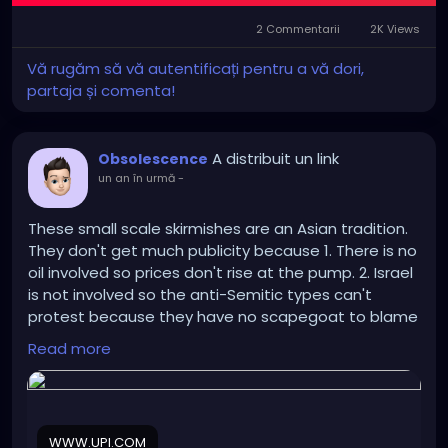
2 Commentarii
2K Views
Vă rugăm să vă autentificați pentru a vă dori,
partaja și comenta!
A distribuit un link
Obsolescence
un an în urmă
-
These small scale skirmishes are an Asian tradition.
They don't get much publicity because 1. There is no
oil involved so prices don't rise at the pump. 2. Israel
is not involved so the anti-Semitic types can't
protest because they have no scapegoat to blame
the conflict on.
Read more
https://www.upi.com/Top_News/World-
News/2025/07/25/thailand-cambodian-border-
clash-fighting-killed/5851753459990/
WWW.UPI.COM