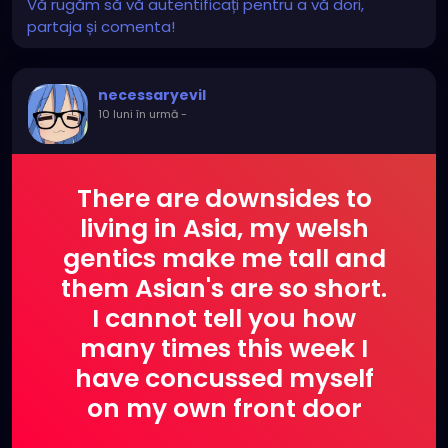
Vă rugăm să vă autentificați pentru a vă dori,
partaja și comenta!
necessaryevil
10 luni în urmă
-
There are downsides to
living in Asia, my welsh
gentics make me tall and
them Asian's are so short.
I cannot tell you how
many times this week I
have concussed myself
on my own front door
coming home drunk!