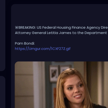
🚨BREAKING: US Federal Housing Finance Agency Direc
Attorney General Letitia James to the Department 
Pam Bondi:
https://i.imgur.com/1CXF27Z.gif
#WorstAGEverrr
!!!