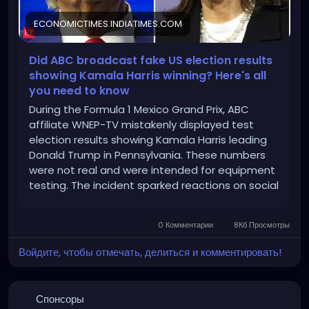
ECONOMICTIMES.INDIATIMES.COM
Did ABC broadcast fake US election results
showing Kamala Harris winning? Here's all
you need to know
During the Formula 1 Mexico Grand Prix, ABC
affiliate WNEP-TV mistakenly displayed test
election results showing Kamala Harris leading
Donald Trump in Pennsylvania. These numbers
were not real and were intended for equipment
testing. The incident sparked reactions on social
media questioning the election process's
credibility.
0 Комментарии
8Кб Просмотры
Войдите, чтобы отмечать, делиться и комментировать!
Спонсоры