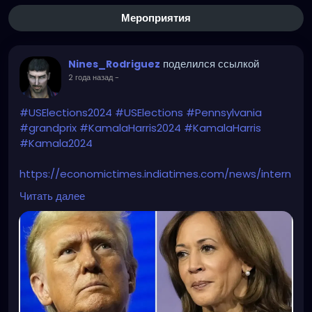
Мероприятия
поделился ссылкой
Nines_Rodriguez
2 года назад
-
#USElections2024
#USElections
#Pennsylvania
#grandprix
#KamalaHarris2024
#KamalaHarris
#Kamala2024
https://economictimes.indiatimes.com/news/intern
ational/global-trends/did-abc-broadcast-fake-us-
Читать далее
election-results-showing-kamala-harris-winning-
heres-all-you-need-to-
know/articleshow/114806527.cms?from=mdr