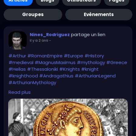
Groupes
Evènements
partage un lien
Nines_Rodriguez
il y a 2 ans
-
#Arthur
#RomanEmpire
#Europe
#History
#medieval
#MagnusMaximus
#mythology
#Greece
#Hellas
#Thessaloniki
#Knights
#knight
#knighthood
#Andragathius
#ArthurianLegend
#ArthurianMythology
https://www.thecollector.com/magnus-maximus-
Read plus
son-arthurian-legends/