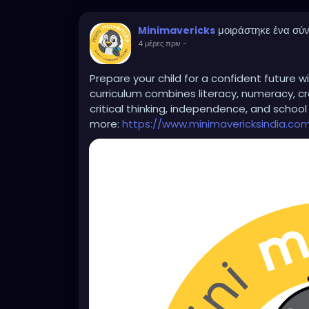
μοιράστηκε ένα σύ
Minimavericks
4 μέρες πριν
-
Prepare your child for a confident future 
curriculum combines literacy, numeracy, cre
critical thinking, independence, and school
more:
https://www.minimavericksindia.co