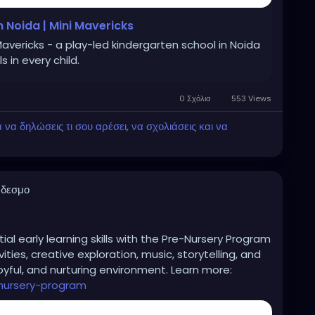
 Noida | Mini Mavericks
Mavericks - a play-led kindergarten school in Noida
s in every child.
0 Σχόλια
553 Views
α δηλώσεις τι σου αρέσει, να σχολιάσεις και να
νδεσμο
ial early learning skills with the Pre-Nursery Program
ties, creative exploration, music, storytelling, and
 joyful, and nurturing environment. Learn more:
-nursery-program