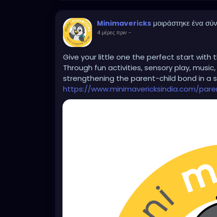
μοιράστηκε ένα σύ
Minimavericks
4 μέρες πριν
-
Give your little one the perfect start with
Through fun activities, sensory play, music,
strengthening the parent-child bond in a s
https://www.minimavericksindia.com/par