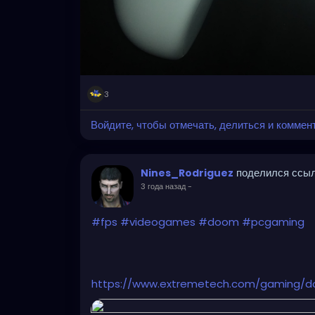
3
Войдите, чтобы отмечать, делиться и коммен
поделился ссы
Nines_Rodriguez
3 года назад
-
#fps
#videogames
#doom
#pcgaming
https://www.extremetech.com/gaming/d