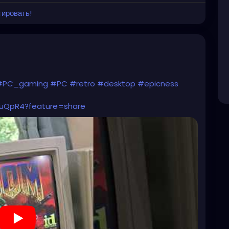
тировать!
#PC_gaming
#PC
#retro
#desktop
#epicness
vuQpR4?feature=share