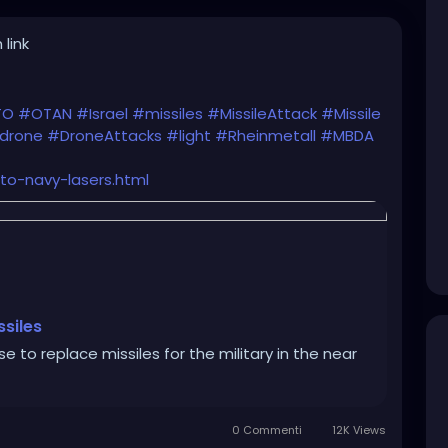
 link
TO
#OTAN
#Israel
#missiles
#MissileAttack
#Missile
drone
#DroneAttacks
#light
#Rheinmetall
#MBDA
to-navy-lasers.html
siles
e to replace missiles for the military in the near
0 Commenti
12K Views