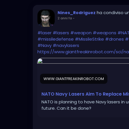
ha condiviso un
Nines_Rodriguez
2 anni fa
-
#laser
#lasers
#weapon
#weapons
#NA
#missiledefense
#MissileStrike
#drones
#
#Navy
#navylasers
https://www.giantfreakinrobot.com/sci/na
WWW.GIANTFREAKINROBOT.COM
NATO Navy Lasers Aim To Replace Mis
NATO is planning to have Navy lasers in us
future. Can it be done?