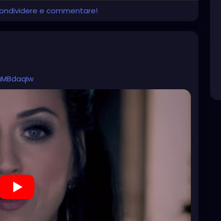
 condividere e commentare!
uMBdaqIw