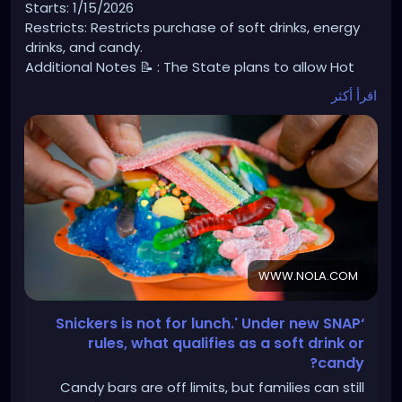
Starts: 1/15/2026
Restricts: Restricts purchase of soft drinks, energy
drinks, and candy.
Additional Notes 📝 : The State plans to allow Hot
Rotisserie Chicken to be EBT approved but since hot
اقرأ أكثر
foods are typically not allowed, they are not sure
how this will be implemented quite yet.
https://www.nola.com/news/healthcare_hospitals/l
ouisiana-snap-ban-junk-food/article_7aedcf98-
e1d2-499e-83c4-ee35b5bede42.amp.html?
fbclid=IwY2xjawMXXqdleHRuA2FlbQIxMABicmlkETFRRD
BkUG1xWVNnUFhoYXVXAR5JmVPdVwOOW7Cpd-
1_pCc3dM1VoR0DaHtoptH8g8DgSoV74Hk0mG4lb1N9
WWW.NOLA.COM
wg_aem_eOoZOOMYcaWIeH37wdhuKw
‘Snickers is not for lunch.' Under new SNAP
rules, what qualifies as a soft drink or
candy?
Candy bars are off limits, but families can still