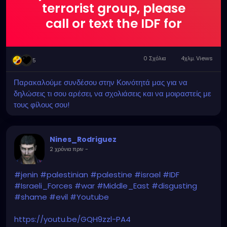
terrorist group, please
call or text the IDF for
more information.
0 Σχόλια
4χλμ. Views
5
Παρακαλούμε συνδέσου στην Κοινότητά μας για να
δηλώσεις τι σου αρέσει, να σχολιάσεις και να μοιραστείς με
τους φίλους σου!
Nines_Rodriguez
2 χρόνια πριν
-
#jenin
#palestinian
#palestine
#israel
#IDF
#Israeli_Forces
#war
#Middle_East
#disgusting
#shame
#evil
#Youtube
https://youtu.be/GQH9zzl-PA4