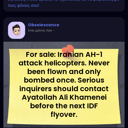
τους φίλους σου!
Obsolescence
ένας χρόνος πριν
-
For sale: Iranian AH-1
attack helicopters. Never
been flown and only
bombed once. Serious
inquirers should contact
Ayatollah Ali Khamenei
before the next IDF
flyover.