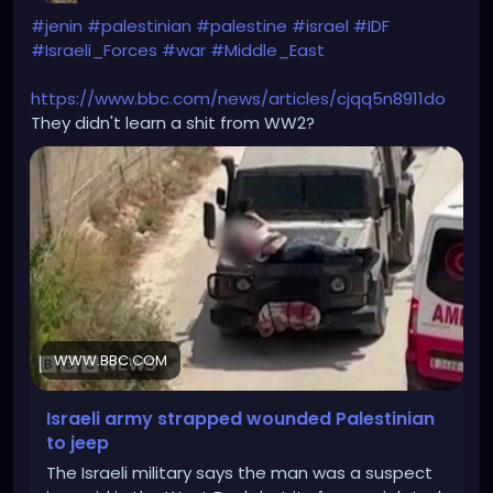
#jenin
#palestinian
#palestine
#israel
#IDF
#Israeli_Forces
#war
#Middle_East
https://www.bbc.com/news/articles/cjqq5n8911do
They didn't learn a shit from WW2?
WWW.BBC.COM
Israeli army strapped wounded Palestinian
to jeep
The Israeli military says the man was a suspect