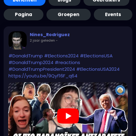
Pagina
Groepen
Events
Nines_Rodriguez
2 jaar geleden
-
#DonaldTrump
#Elections2024
#ElectionsUSA
#DonaldTrump2024
#reactions
#DonaldTrumpPresident2024
#ElectionsUSA2024
https://youtu.be/9Qyf16F_q64