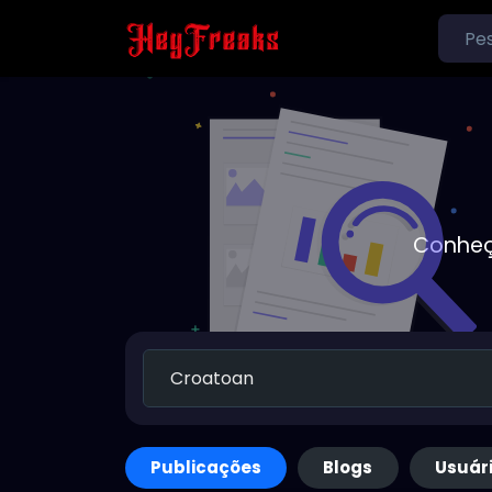
Conheç
Publicações
Blogs
Usuár