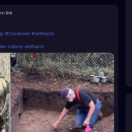
m link
gy
#Croatoan
#artifacts
oke-colony-artifacts