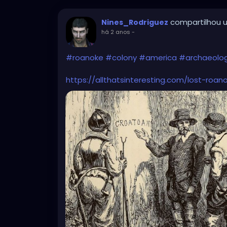
compartilhou u
Nines_Rodriguez
há 2 anos
-
#roanoke
#colony
#america
#archaeolo
https://allthatsinteresting.com/lost-roan