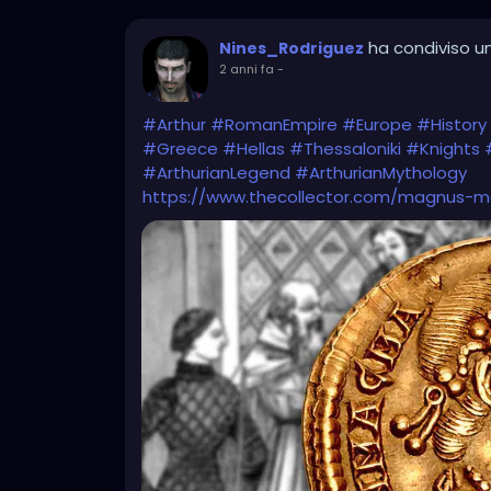
ha condiviso un
Nines_Rodriguez
2 anni fa
-
#Arthur
#RomanEmpire
#Europe
#History
#Greece
#Hellas
#Thessaloniki
#Knights
#ArthurianLegend
#ArthurianMythology
https://www.thecollector.com/magnus-m