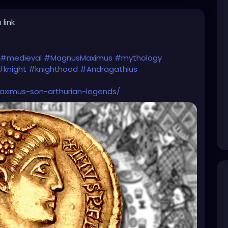
 link
#medieval
#MagnusMaximus
#mythology
#knight
#knighthood
#Andragathius
aximus-son-arthurian-legends/