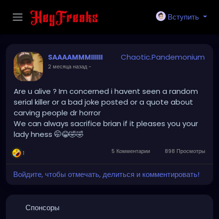
Вступить
Chaotic.Pandemonium
SAAAAMMMIIIIII
2 месяца назад
-
Are u alive ? Im concerned i havent seen a random
serial killer or a bad joke posted or a quote about
carving people dr horror
We can always sacrifice brian if it pleases you your
lady hness 🤭😂🤣🤣
5 Комментарии
898 Просмотры
1
Войдите, чтобы отмечать, делиться и комментировать!
Спонсоры