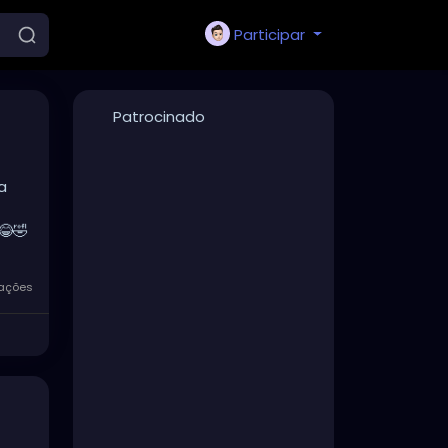
Participar
Patrocinado
a
😂🤣
zações