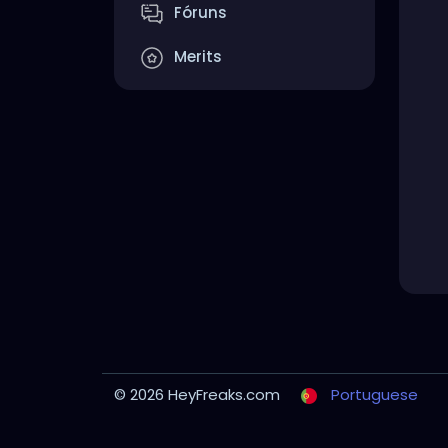
Fóruns
Merits
© 2026 HeyFreaks.com
Portuguese