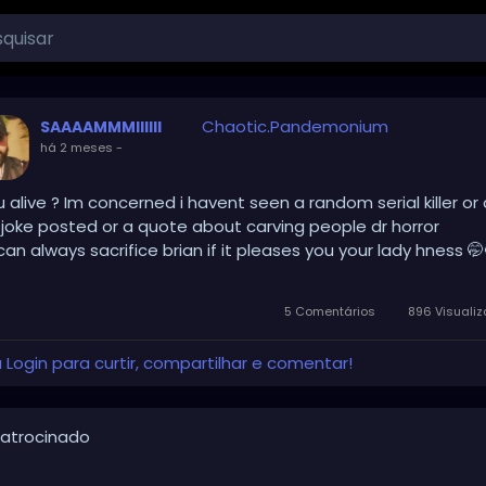
Chaotic.Pandemonium
SAAAAMMMIIIIII
há 2 meses
-
u alive ? Im concerned i havent seen a random serial killer or 
joke posted or a quote about carving people dr horror
an always sacrifice brian if it pleases you your lady hness 🤭
5 Comentários
896 Visuali
 Login para curtir, compartilhar e comentar!
atrocinado