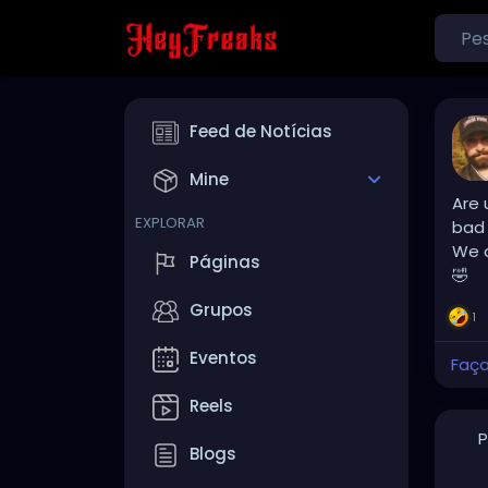
Feed de Notícias
Mine
Are 
EXPLORAR
bad 
We c
Páginas
🤣
Grupos
1
Eventos
Faça
Reels
P
Blogs