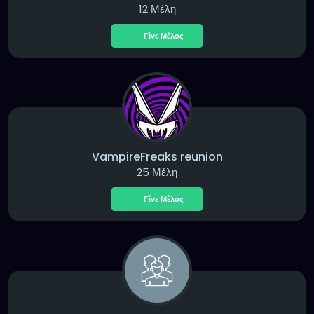
12 Μέλη
Γίνε Μέλος
VampireFreaks reunion
25 Μέλη
Γίνε Μέλος