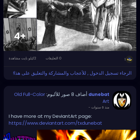
+4
0 التعليقات
2كيلو بايت مشاهدة
1
الرجاء تسجيل الدخول , للأعجاب والمشاركة والتعليق على هذا!
Old Full-Color
أضاف 8 صور للألبوم:
dunebat
Art
-
منذ ٥ سنوات
I have more at my DeviantArt page:
https://www.deviantart.com/txdunebat