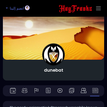
انضم إلينا
dunebat